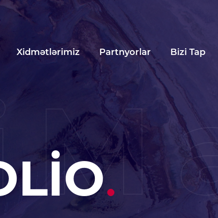
Xidmətlərimiz
Partnyorlar
Bizi Tap
iM
OLİO
.