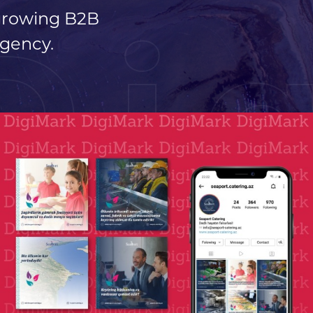
 growing B2B
Di
gency.