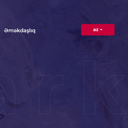
az
Əməkdaşlıq
ar