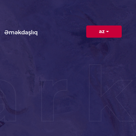
az
Əməkdaşlıq
ar