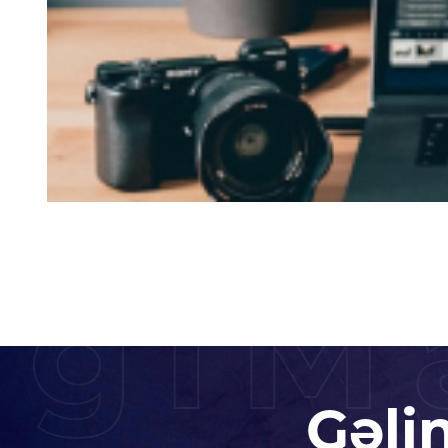
igiM
Gəli