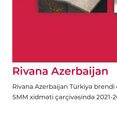
Rivana Azerbaijan
Rivana Azerbaijan Türkiyə brendi 
SMM xidməti çərçivəsində 2021-20