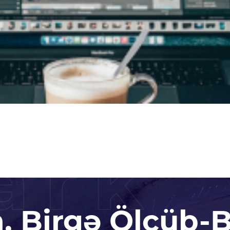
ark
n, Birgə Ölçüb-B