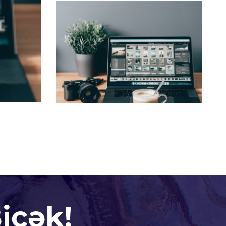
içək!