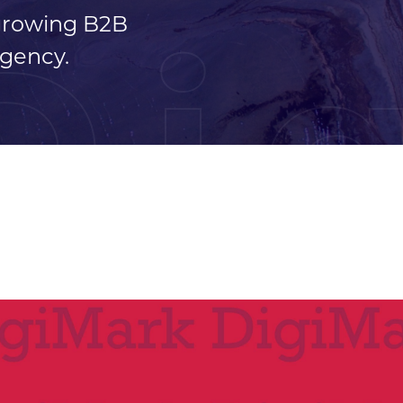
 growing B2B
Di
gency.