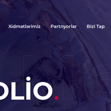
Xidmətlərimiz
Partnyorlar
Bizi Tap
iM
OLİO
.