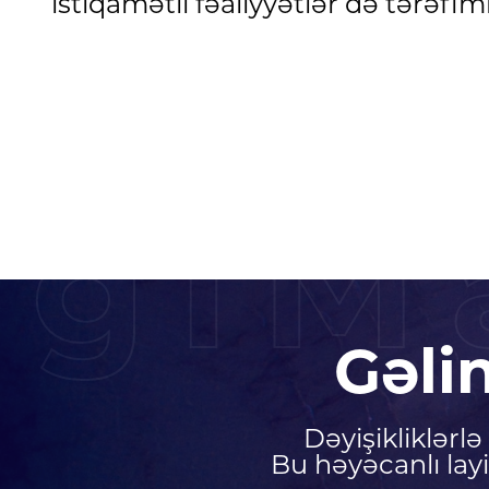
istiqamətli fəaliyyətlər də tərəfimi
igiM
Gəli
Dəyişikliklərl
Bu həyəcanlı lay