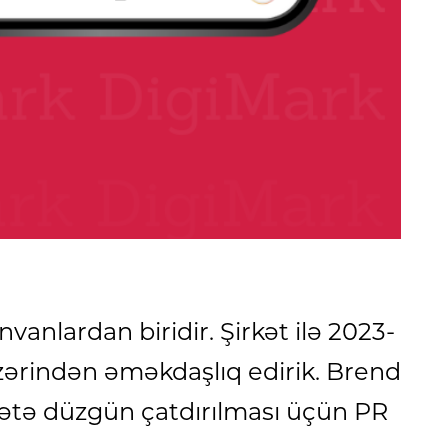
anlardan biridir. Şirkət ilə 2023-
üzərindən əməkdaşlıq edirik. Brend
yətə düzgün çatdırılması üçün PR