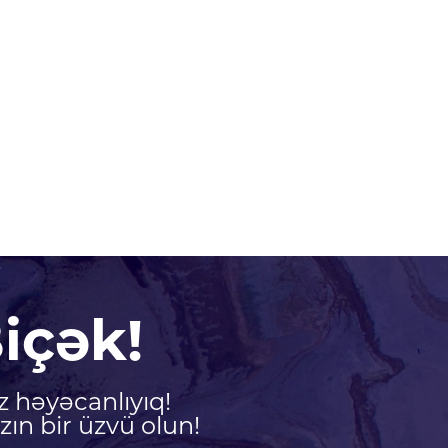
içək!
z həyəcanlıyıq!
ın bir üzvü olun!