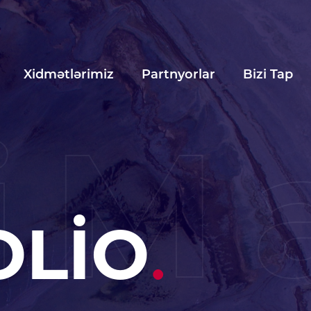
Xidmətlərimiz
Partnyorlar
Bizi Tap
iM
OLİO
.