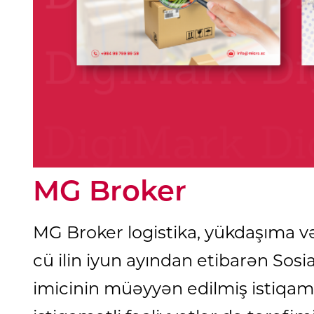
MG Broker
MG Broker logistika, yükdaşıma və 
cü ilin iyun ayından etibarən Sos
imicinin müəyyən edilmiş istiqam