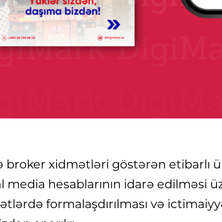
broker xidmətləri göstərən etibarlı ünv
ial media hesablarının idarə edilməsi 
ətlərdə formalaşdırılması və ictimaiy