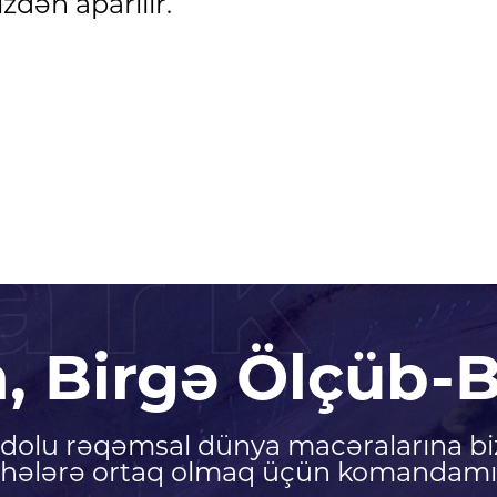
zdən aparılır.
ark
n, Birgə Ölçüb-B
ə dolu rəqəmsal dünya macəralarına bi
ihələrə ortaq olmaq üçün komandamız