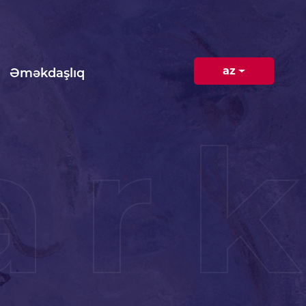
az
Əməkdaşlıq
ar