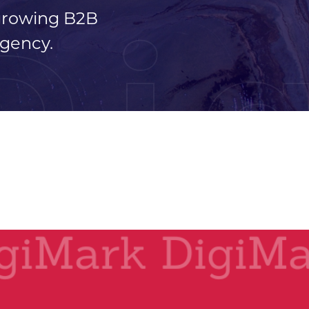
 growing B2B
Di
gency.